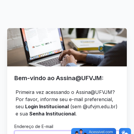
Bem-vindo ao Assina@UFVJM:
Primeira vez acessando o Assina@UFVJM?
Por favor, informe seu e-mail preferencial,
seu
Login Institucional
(sem @ufvjm.edu.br)
e sua
Senha Institucional
.
Endereço de E-mail